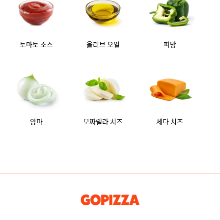
토마토 소스
올리브 오일
피망
양파
모짜렐라 치즈
체다 치즈
GOPIZZA