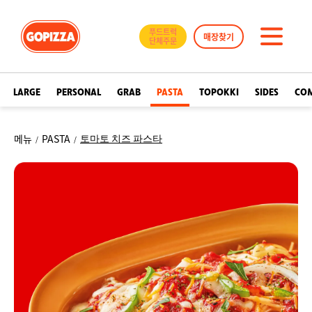
GOPIZZA
푸드트럭
매장찾기
단체주문
메
뉴
LARGE
PERSONAL
GRAB
PASTA
TOPOKKI
SIDES
CO
메뉴
PASTA
토마토 치즈 파스타
/
/