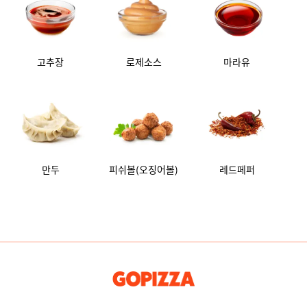
고추장
로제소스
마라유
만두
피쉬볼(오징어볼)
레드페퍼
GOPIZZA