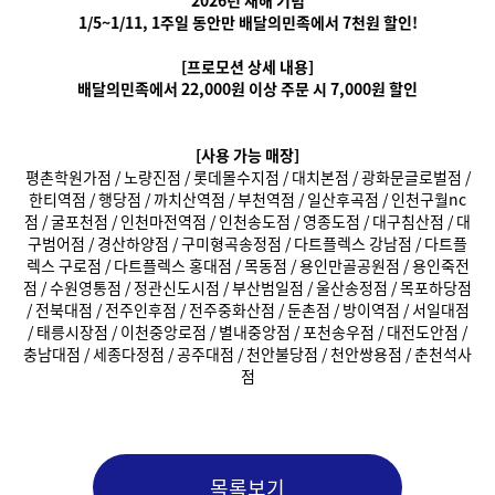
2026년 새해 기념
1/5~1/11, 1주일 동안만 배달의민족에서 7천원 할인!
[프로모션 상세 내용]
배달의민족에서 22,000원 이상 주문 시 7,000원 할인
[사용 가능 매장]
평촌학원가점 / 노량진점 / 롯데몰수지점 / 대치본점 / 광화문글로벌점 /
한티역점 / 행당점 / 까치산역점 / 부천역점 / 일산후곡점 / 인천구월nc
점 / 굴포천점 / 인천마전역점 / 인천송도점 / 영종도점 / 대구침산점 / 대
구범어점 / 경산하양점 / 구미형곡송정점 / 다트플렉스 강남점 / 다트플
렉스 구로점 / 다트플렉스 홍대점 / 목동점 / 용인만골공원점 / 용인죽전
점 / 수원영통점 / 정관신도시점 / 부산범일점 / 울산송정점 / 목포하당점
/ 전북대점 / 전주인후점 / 전주중화산점 / 둔촌점 / 방이역점 / 서일대점
/ 태릉시장점 / 이천중앙로점 / 별내중앙점 / 포천송우점 / 대전도안점 /
충남대점 / 세종다정점 / 공주대점 / 천안불당점 / 천안쌍용점 / 춘천석사
점
목록보기